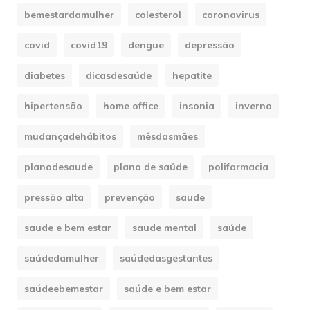
bemestardamulher
colesterol
coronavirus
covid
covid19
dengue
depressão
diabetes
dicasdesaúde
hepatite
hipertensão
home office
insonia
inverno
mudançadehábitos
mêsdasmães
planodesaude
plano de saúde
polifarmacia
pressão alta
prevenção
saude
saude e bem estar
saude mental
saúde
saúdedamulher
saúdedasgestantes
saúdeebemestar
saúde e bem estar