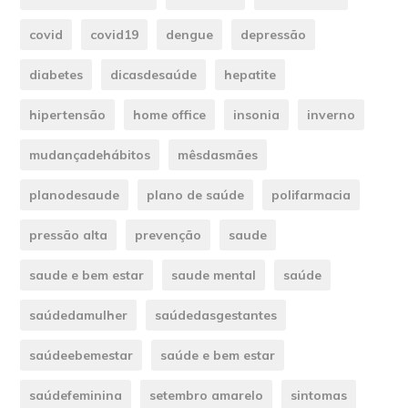
covid
covid19
dengue
depressão
diabetes
dicasdesaúde
hepatite
hipertensão
home office
insonia
inverno
mudançadehábitos
mêsdasmães
planodesaude
plano de saúde
polifarmacia
pressão alta
prevenção
saude
saude e bem estar
saude mental
saúde
saúdedamulher
saúdedasgestantes
saúdeebemestar
saúde e bem estar
saúdefeminina
setembro amarelo
sintomas