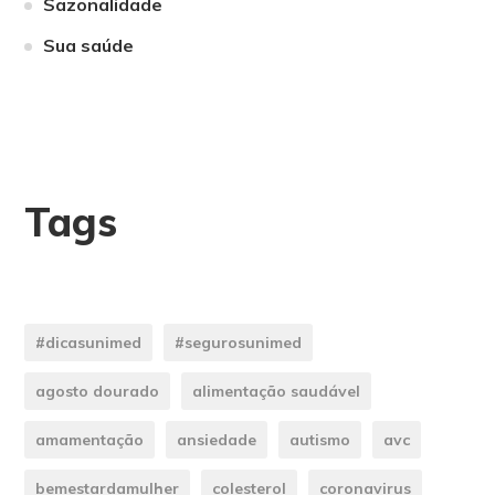
Sazonalidade
Sua saúde
Tags
#dicasunimed
#segurosunimed
agosto dourado
alimentação saudável
amamentação
ansiedade
autismo
avc
bemestardamulher
colesterol
coronavirus