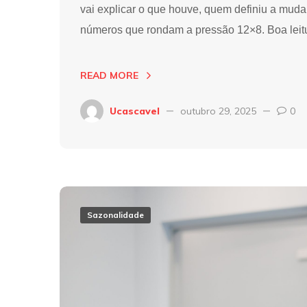
vai explicar o que houve, quem definiu a mud
números que rondam a pressão 12×8. Boa leit
READ MORE
Ucascavel
outubro 29, 2025
0
Sazonalidade