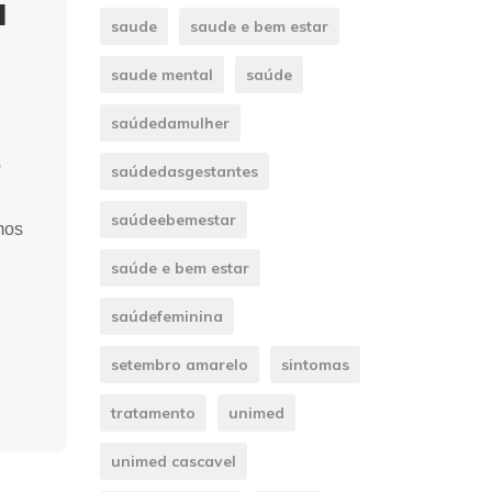
a
saude
saude e bem estar
saude mental
saúde
saúdedamulher
s
saúdedasgestantes
saúdeebemestar
mos
saúde e bem estar
saúdefeminina
setembro amarelo
sintomas
tratamento
unimed
unimed cascavel