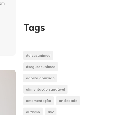
com
Tags
#dicasunimed
#segurosunimed
agosto dourado
alimentação saudável
amamentação
ansiedade
autismo
avc