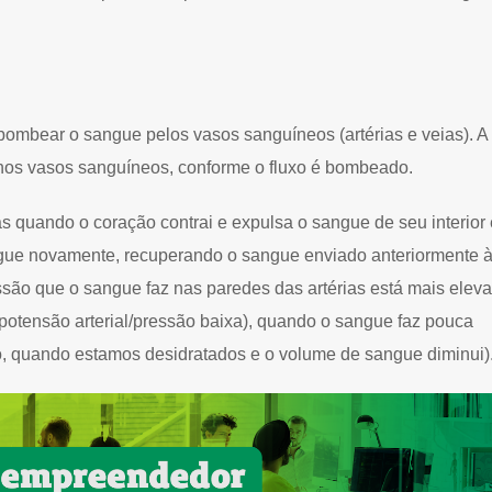
 bombear o sangue pelos vasos sanguíneos (artérias e veias). A
a nos vasos sanguíneos, conforme o fluxo é bombeado.
 quando o coração contrai e expulsa o sangue de seu interior 
ngue novamente, recuperando o sangue enviado anteriormente 
ssão que o sangue faz nas paredes das artérias está mais elev
otensão arterial/pressão baixa), quando o sangue faz pouca
o, quando estamos desidratados e o volume de sangue diminui)