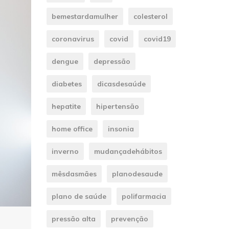
bemestardamulher
colesterol
coronavirus
covid
covid19
dengue
depressão
diabetes
dicasdesaúde
hepatite
hipertensão
home office
insonia
inverno
mudançadehábitos
mêsdasmães
planodesaude
plano de saúde
polifarmacia
pressão alta
prevenção