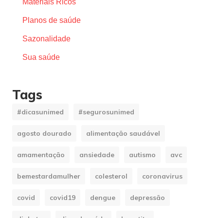
Materiais Ricos
Planos de saúde
Sazonalidade
Sua saúde
Tags
#dicasunimed
#segurosunimed
agosto dourado
alimentação saudável
amamentação
ansiedade
autismo
avc
bemestardamulher
colesterol
coronavirus
covid
covid19
dengue
depressão