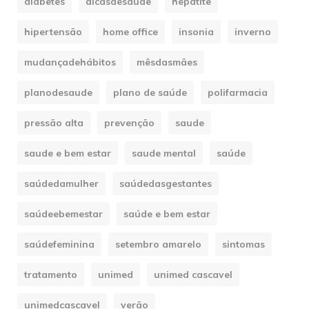
diabetes
dicasdesaúde
hepatite
hipertensão
home office
insonia
inverno
mudançadehábitos
mêsdasmães
planodesaude
plano de saúde
polifarmacia
pressão alta
prevenção
saude
saude e bem estar
saude mental
saúde
saúdedamulher
saúdedasgestantes
saúdeebemestar
saúde e bem estar
saúdefeminina
setembro amarelo
sintomas
tratamento
unimed
unimed cascavel
unimedcascavel
verão