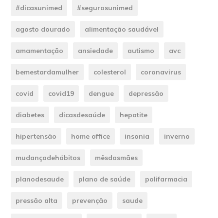
#dicasunimed
#segurosunimed
agosto dourado
alimentação saudável
amamentação
ansiedade
autismo
avc
bemestardamulher
colesterol
coronavirus
covid
covid19
dengue
depressão
diabetes
dicasdesaúde
hepatite
hipertensão
home office
insonia
inverno
mudançadehábitos
mêsdasmães
planodesaude
plano de saúde
polifarmacia
pressão alta
prevenção
saude