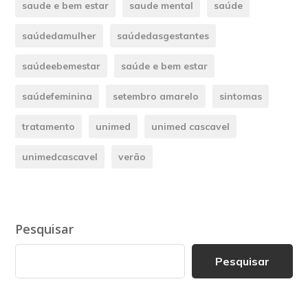
saude e bem estar
saude mental
saúde
saúdedamulher
saúdedasgestantes
saúdeebemestar
saúde e bem estar
saúdefeminina
setembro amarelo
sintomas
tratamento
unimed
unimed cascavel
unimedcascavel
verão
Pesquisar
Pesquisar