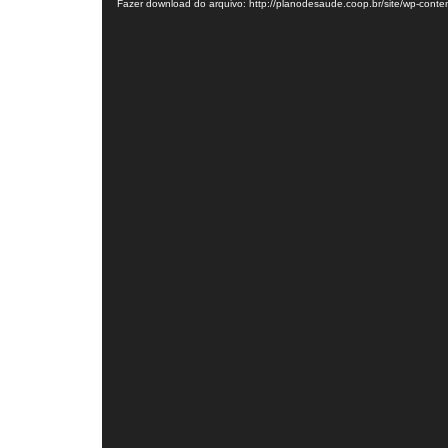
Fazer download do arquivo: http://planodesaude.coop.br/site/wp-con
vídeo