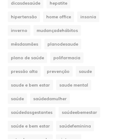
dicasdesaúde
hepatite
hipertensão
home office
insonia
inverno
mudançadehábitos
mêsdasmães
planodesaude
plano de saúde
polifarmacia
pressão alta
prevenção
saude
saude e bem estar
saude mental
saúde
saúdedamulher
saúdedasgestantes
saúdeebemestar
saúde e bem estar
saúdefeminina