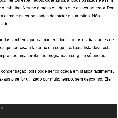
 documentos espalhados, canetas para todos os lados e assim
r o trabalho. Arrume a mesa e tudo o que estiver ao redor. Por
a cama e as roupas antes de iniciar a sua rotina. Não
ilado.
tarefas também ajuda a manter o foco. Todos os dias, antes de
es que precisará fazer no dia seguinte. Essa lista deve estar
mpre que uma tarefa não programada surgir, é só anotar.
 concentração, pois pode ser colocada em
prática facilmente.
xausto se for utilizado por muito tempo, sem descanso. Ele
und