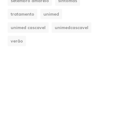
setembro amarelo
sintomas
tratamento
unimed
unimed cascavel
unimedcascavel
verão