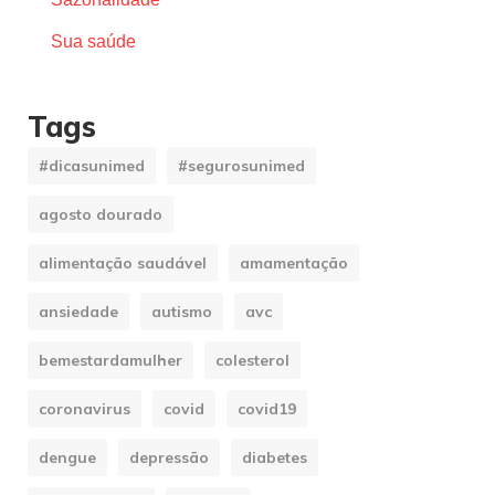
Sua saúde
Tags
#dicasunimed
#segurosunimed
agosto dourado
alimentação saudável
amamentação
ansiedade
autismo
avc
bemestardamulher
colesterol
coronavirus
covid
covid19
dengue
depressão
diabetes