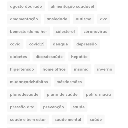
agosto dourado
alimentação saudável
amamentação
ansiedade
autismo
avc
bemestardamulher
colesterol
coronavirus
covid
covid19
dengue
depressão
diabetes
dicasdesaúde
hepatite
hipertensão
home office
insonia
inverno
mudançadehábitos
mêsdasmães
planodesaude
plano de saúde
polifarmacia
pressão alta
prevenção
saude
saude e bem estar
saude mental
saúde