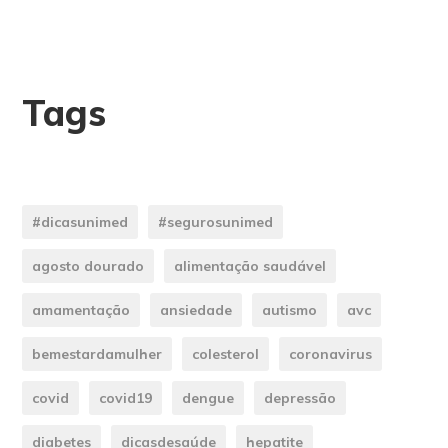
Tags
#dicasunimed
#segurosunimed
agosto dourado
alimentação saudável
amamentação
ansiedade
autismo
avc
bemestardamulher
colesterol
coronavirus
covid
covid19
dengue
depressão
diabetes
dicasdesaúde
hepatite