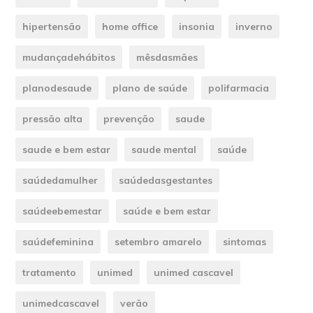
hipertensão
home office
insonia
inverno
mudançadehábitos
mêsdasmães
planodesaude
plano de saúde
polifarmacia
pressão alta
prevenção
saude
saude e bem estar
saude mental
saúde
saúdedamulher
saúdedasgestantes
saúdeebemestar
saúde e bem estar
saúdefeminina
setembro amarelo
sintomas
tratamento
unimed
unimed cascavel
unimedcascavel
verão