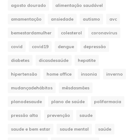
agosto dourado
alimentação saudável
amamentação
ansiedade
autismo
avc
bemestardamulher
colesterol
coronavirus
covid
covid19
dengue
depressão
diabetes
dicasdesaúde
hepatite
hipertensão
home office
insonia
inverno
mudançadehábitos
mêsdasmães
planodesaude
plano de saúde
polifarmacia
pressão alta
prevenção
saude
saude e bem estar
saude mental
saúde